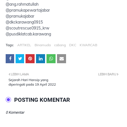
@ang.rahmatullah
@pramukapewartajabar
@pramukajabar
@dkckarawang0915
@scoutrescue0915_krw
@pusdiklatcab.karawang
Tags:
ARTIKEL
Binamuda
cabang
DKC
KWARCAB
LEBIH LAMA
LEBIH BARU
Sejarah Hari Hansip yang
diperingati pada 19 April 2022
POSTING KOMENTAR
0 Komentar