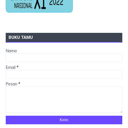
BUKU TAMU
Nama
Email
*
Pesan
*