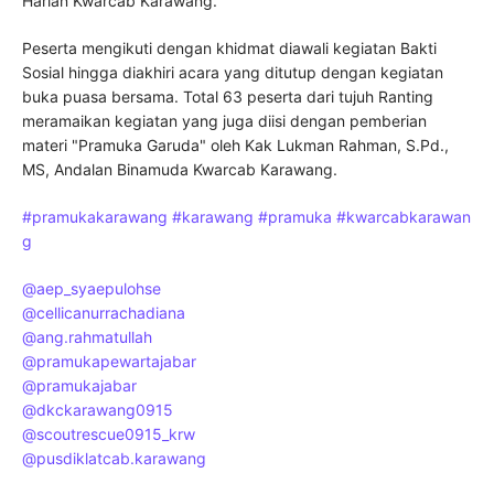
Harian Kwarcab Karawang.
Peserta mengikuti dengan khidmat diawali kegiatan Bakti
Sosial hingga diakhiri acara yang ditutup dengan kegiatan
buka puasa bersama. Total 63 peserta dari tujuh Ranting
meramaikan kegiatan yang juga diisi dengan pemberian
materi "Pramuka Garuda" oleh Kak Lukman Rahman, S.Pd.,
MS, Andalan Binamuda Kwarcab Karawang.
#pramukakarawang
#karawang
#pramuka
#kwarcabkarawan
g
@aep_syaepulohse
@cellicanurrachadiana
@ang.rahmatullah
@pramukapewartajabar
@pramukajabar
@dkckarawang0915
@scoutrescue0915_krw
@pusdiklatcab.karawang