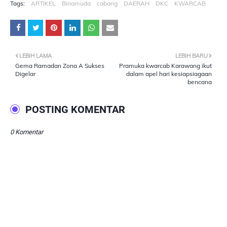
Tags:
ARTIKEL
Binamuda
cabang
DAERAH
DKC
KWARCAB
LEBIH LAMA
LEBIH BARU
Gema Ramadan Zona A Sukses
Pramuka kwarcab Karawang ikut
Digelar
dalam apel hari kesiapsiagaan
bencana
POSTING KOMENTAR
0 Komentar