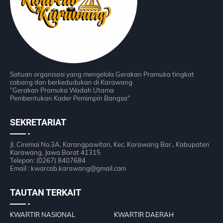
Satuan organisasi yang mengelola Gerakan Pramuka tingkat
cabang dan berkedudukan di Karawang
”Gerakan Pramuka Wadah Utama
Pembentukan Kader Pemimpin Bangsa"
SEKRETARIAT
Jl. Ciremai No.3A, Karangpawitan, Kec. Karawang Bar., Kabupaten
Karawang, Jawa Barat 41315
Telepon: (0267) 8407684
Email : kwarcab.karawang@gmail.com
TAUTAN TERKAIT
KWARTIR NASIONAL
KWARTIR DAERAH