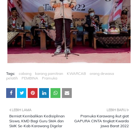
Tags:
cabang
karang pamitran
KWARCAB
orang dewasa
pelatih
PEMBINA
Pramuka
LEBIH LAMA
LEBIH BARU
Berniat Kembalikan Kedisiplinan
Pramuka Karawang ikut giat
Siswa, KMD Bagi Guru SMA dan
GAPURA CINTA tingkat Kwarda
SMK Se-Kab Karawang Digelar
Jawa Barat 2022