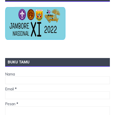
BUKU TAMU
Nama
Email
*
Pesan
*