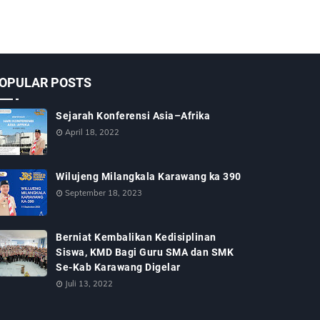
OPULAR POSTS
Sejarah Konferensi Asia–Afrika
April 18, 2022
Wilujeng Milangkala Karawang ka 390
September 18, 2023
Berniat Kembalikan Kedisiplinan
Siswa, KMD Bagi Guru SMA dan SMK
Se-Kab Karawang Digelar
Juli 13, 2022