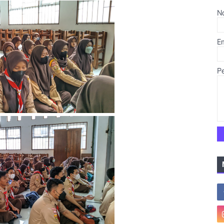
N
E
P