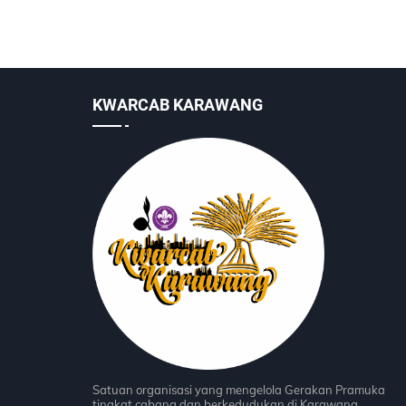
KWARCAB KARAWANG
Satuan organisasi yang mengelola Gerakan Pramuka
tingkat cabang dan berkedudukan di Karawang