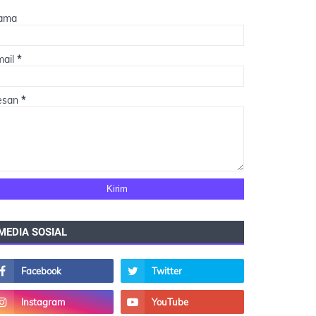
ama
mail
*
esan
*
MEDIA SOSIAL