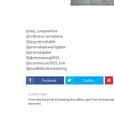
@aep_syaepulohse
@cellicanurrachadiana
@ang.rahmatullah
@pramukapewartajabar
@pramukajabar
@dkckarawang0915
@scoutrescue0915_krw
@pusdiklatcab.karawang
Facebook
Twitter
LEBIH LAMA
Pramuka kwarcab Karawang ikut dalam apel hari kesiapsia
bencana