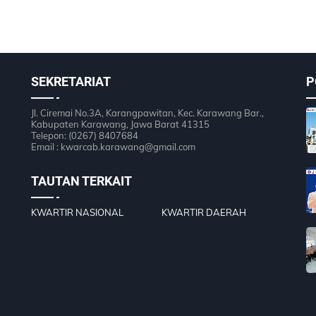
SEKRETARIAT
P
Jl. Ciremai No.3A, Karangpawitan, Kec. Karawang Bar.,
Kabupaten Karawang, Jawa Barat 41315
Telepon: (0267) 8407684
Email : kwarcab.karawang@gmail.com
TAUTAN TERKAIT
KWARTIR NASIONAL
KWARTIR DAERAH