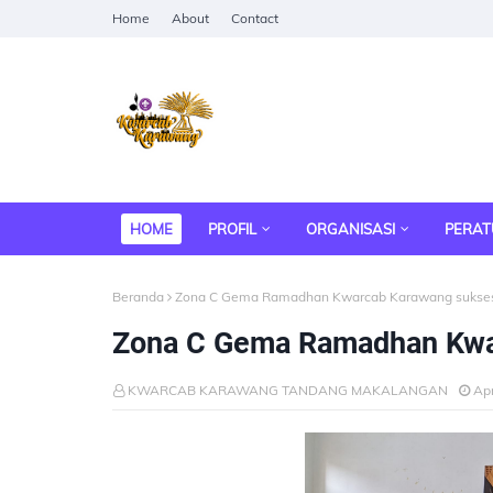
Home
About
Contact
HOME
PROFIL
ORGANISASI
PERA
Beranda
Zona C Gema Ramadhan Kwarcab Karawang sukses
Zona C Gema Ramadhan Kwar
KWARCAB KARAWANG TANDANG MAKALANGAN
Apr