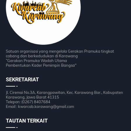
Satuan organisasi yang mengelola Gerakan Pramuka tingkat
cabang dan berkedudukan di Karawang
”Gerakan Pramuka Wadah Utama
Pembentukan Kader Pemimpin Bangsa"
SEKRETARIAT
Jl. Ciremai No.3A, Karangpawitan, Kec. Karawang Bar., Kabupaten
Karawang, Jawa Barat 41315
Telepon: (0267) 8407684
Email : kwarcab.karawang@gmail.com
TAUTAN TERKAIT